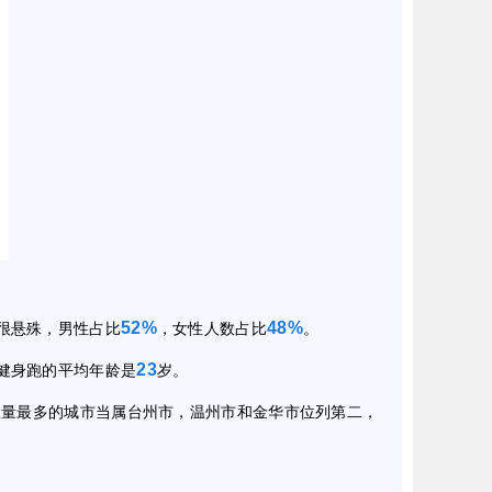
52%
48%
很悬殊，男性占比
，女性人数占比
。
23
健身跑的平均年龄是
岁。
数量最多的城市当属台州市，温州市和金华市位列第二，