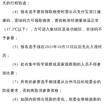
天的行程轨迹；
（
4
）
报名选手赛前领取物资时需出示支付宝浙江健
康码，需绿码方可领取物资
，
赛前检录经测量体温正常
（
37.3℃以下），方可进入集结区及各功能区
，
非绿码不
予参赛；
（
5
）
报名选手须在
2021年10月31日以后无出入境经
历；
（
6
）
处在集中医学观察或居家观察期的人员不得参
加比赛；
（
7
）
所有的参赛选手都须遵从
台
州马拉松组委会的
防疫要求，否则将取消参赛资格；
（
8
）
如国内疫情出现新的变化，组委会将根据新的