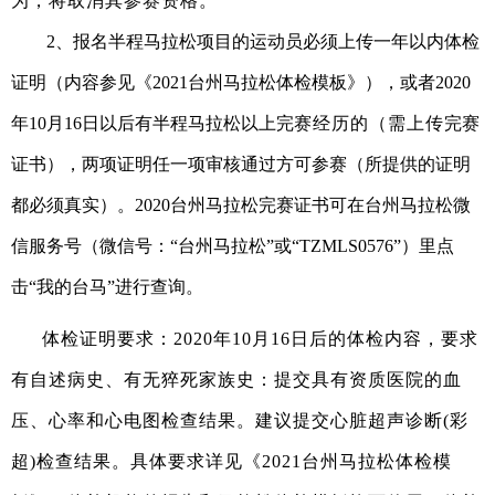
为，将取消其参赛资格。
2、
报名
半程马拉松项目的
运动员
必须上传一年以内
体检
证明（内容参见《
20
21
台州
马拉松体检模板》），
或者
20
20
年
10月16日以后有半程马拉松以上完
赛经历的（需上传
完赛
证书），两项证明任一项审核通过方可参赛（所提供的证明
都必须真实）。2020台州马拉松完赛证书可在
台
州马拉松微
信服务号
（微信号：
“台州马拉松”或“TZMLS0576”）
里点
击“我的台马”进行查询。
体检证明要求：
20
20
年
1
0
月
16
日后的体检内容，要求
有自述病史、有无猝死家族史：提交具有资质医院的血
压、心率和心电图检查结果。建议提交心脏超声诊断
(彩
超)检查结果。具体要求详见《20
21
台州马拉松体检模