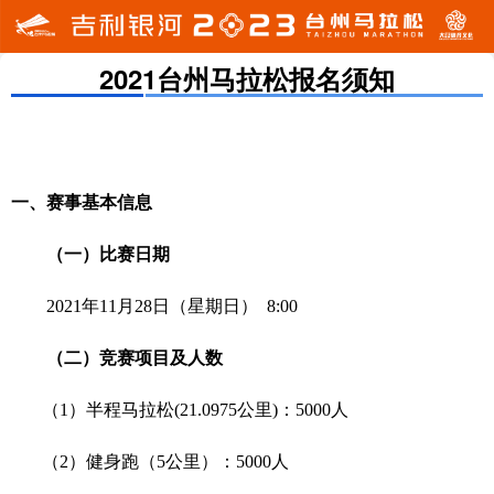
2021台州马拉松报名须知
一、赛事基本信息
（一）比赛日期
20
21
年
1
1
月
28
日（星期日）
8:00
（二）竞赛项目及人数
（
1）
半程马拉松
(21.0975公里)：
5
000人
（
2
）
健身跑（
5
公里）：
5
000人