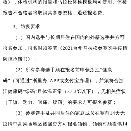
板》，体检机构的报告和马拉松体检模板均可使用。体检
报告不合格者将取消其参赛资格，退还报名费
。
3
、防疫要求
（
1
）
国内选手与长期居住在国内的外籍选手并
方
可
报名参加
，报名时须签署《
2021
台
州马拉松参赛选手疫情
防控承诺书》；
（
2
）所有参赛选手须在报名前申领浙江
“健康
码”（可通过“浙里办”APP或支付宝办理），并须符合浙
江健康码“绿码”且体温正常（37.3℃以下），无相关症状
（干咳、乏力、咽痛、腹泻）的要求方可报名参赛；
（
3）
参赛选手及共同居住的家庭成员在赛前
14天无
疫情中高风险地区旅居史方可报名领物，领物时须提供14