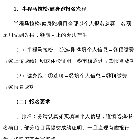
1、半程马拉松/健身跑报名流程
半程马拉松
/健身跑项目
全部
以
个人报名参赛，
名额
采用先到先得，额满为止的办法产生。
（
1
）
半程马拉松：
①选项c②填个人信息→③预缴费
→④上传成绩证明或体检证明→⑤审核通过→⑥报名成功
（
2
）
健身跑：
①选项→②填个人信息→③预缴费
→④报名成功
（二）报名要求
1、报名：务请认真如实填写个人信息，谨慎选择报
名项目，部分项目需提交成绩
证明。一旦发现有虚报行