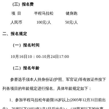
（三）
报名费
项
目
半程马拉松
健身跑
人民币
100元/人
50元/人
二、报名规定
（一）报名时间
10
月
16
日
10
：
00-1
0
月
24
日
17:00
（二）报名年龄
参赛选手须本人持身份证
(护照、军官证)等有效证件按下
列各项目的年龄规定进行报名。具体年龄规定如下：
1、
参加半程马拉松年龄限
16岁以上(200
5
年
12月31日前出
生)，70岁以下(19
51
年
1月1日后出生)；（18周岁以下的比赛