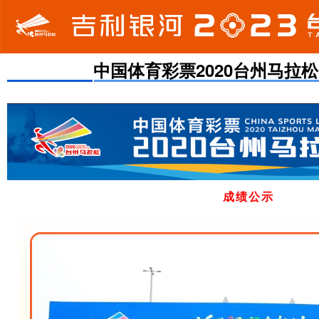
中国体育彩票2020台州马拉
成绩公示