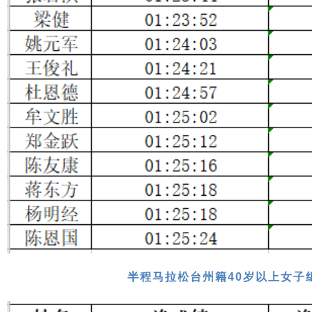
半程马拉松台州籍40岁以上女子