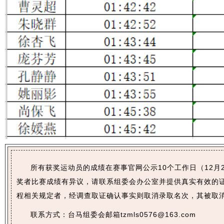
所有获奖运动员的成绩在赛事官网公示10个工作日（12月2
奖者比赛成绩有异议，请联系组委会办公室并提供真实有效的
程相关规定者，经调查取证确认事实则取消录取名次，其被取
联系方式：台马组委会邮箱tzmls0576@163.com