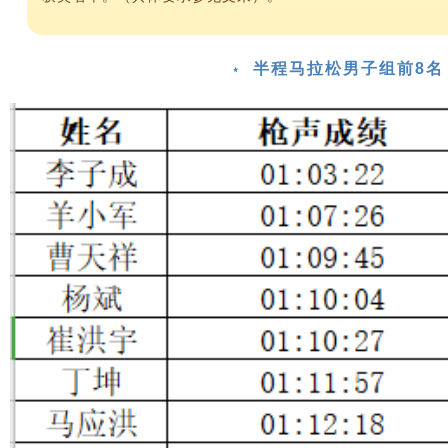
半程马拉松男子组前8名