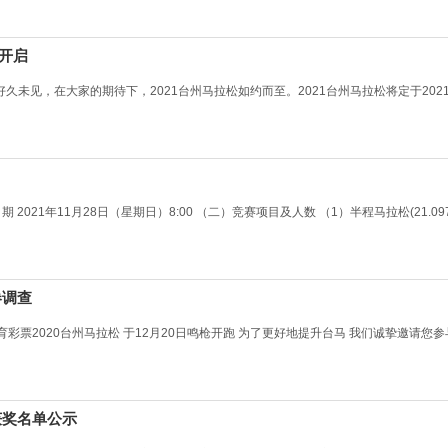
将开启
好久未见，在大家的期待下，2021台州马拉松如约而至。2021台州马拉松将定于2021年
021年11月28日（星期日）8:00 （二）竞赛项目及人数 （1）半程马拉松(21.0975
卷调查
体育彩票2020台州马拉松 于12月20日鸣枪开跑 为了更好地提升台马 我们诚挚邀请
获奖名单公示