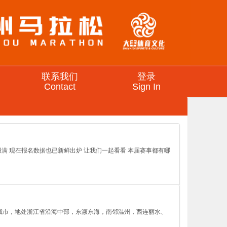
联系我们
登录
Contact
Sign In
已报满 现在报名数据也已新鲜出炉 让我们一起看看 本届赛事都有哪
历史的城市，地处浙江省沿海中部，东濒东海，南邻温州，西连丽水、