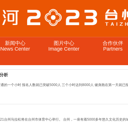
新闻中心
图片中心
合作伙伴
News Center
Image Center
Partners
像分析
通的一个小时 报名人数就已突破5000人 三个小时达到8000人 健身跑在第一天就
日，2021台州马拉松将在台州市体育中心举行。 台州，一座有着5000多年悠久文化