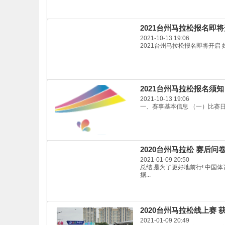
2021台州马拉松报名即
2021-10-13 19:06
2021台州马拉松报名即将开启 
2021台州马拉松报名须知
2021-10-13 19:06
一、赛事基本信息 （一）比赛日期 2
2020台州马拉松 赛后问
2021-01-09 20:50
总结,是为了更好地前行! 中国
据...
2020台州马拉松线上赛 
2021-01-09 20:49